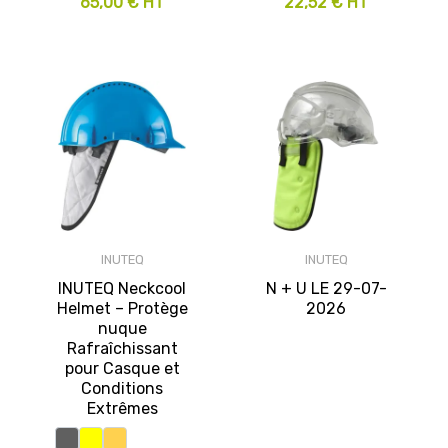
65,00 € HT
22,52 € HT
INUTEQ
INUTEQ
INUTEQ Neckcool
N + U LE 29-07-
Helmet – Protège
2026
nuque
Rafraîchissant
pour Casque et
Conditions
Extrêmes