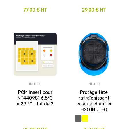
77,00 € HT
29,00 € HT
INUTEQ
INUTEQ
PCM Insert pour
Protège tête
NT440981 6,5°C
rafraîchissant
à 29 °C - lot de 2
casque chantier
H2O INUTEQ