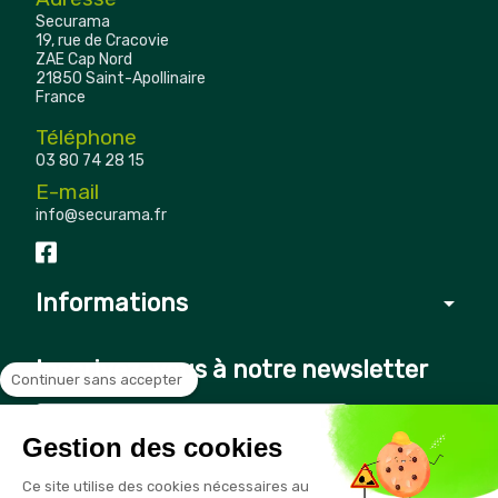
Securama
19, rue de Cracovie
ZAE Cap Nord
21850 Saint-Apollinaire
France
Téléphone
03 80 74 28 15
E-mail
info@securama.fr
Informations
arrow_drop_down
Inscrivez-vous à notre newsletter
Continuer sans accepter
Gestion des cookies
Vous pouvez vous désinscrire à tout moment en cliquant sur le
Ce site utilise des cookies nécessaires au
lien présent dans nos emails