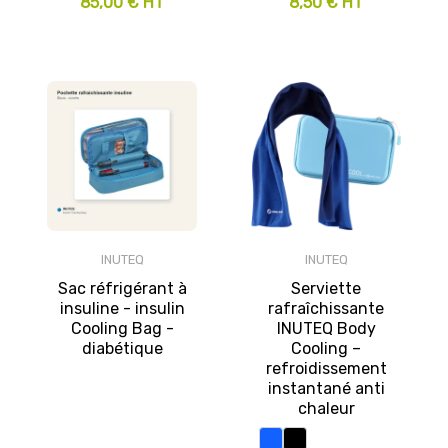
85,00 € HT
8,50 € HT
INUTEQ
INUTEQ
Sac réfrigérant à
Serviette
insuline - insulin
rafraîchissante
Cooling Bag -
INUTEQ Body
diabétique
Cooling –
refroidissement
instantané anti
chaleur