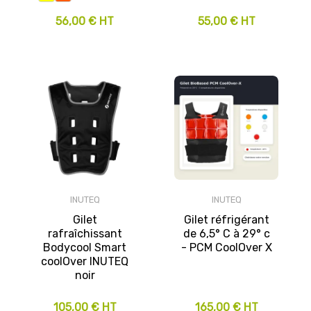
56,00 € HT
55,00 € HT
INUTEQ
INUTEQ
Gilet
Gilet réfrigérant
rafraîchissant
de 6,5° C à 29° c
Bodycool Smart
- PCM CoolOver X
coolOver INUTEQ
noir
105,00 € HT
165,00 € HT