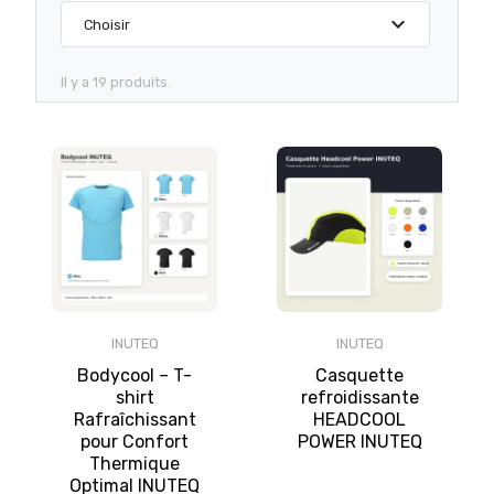
expand_more
Choisir
Il y a 19 produits.
INUTEQ
INUTEQ
Bodycool – T-
Casquette
shirt
refroidissante
Rafraîchissant
HEADCOOL
pour Confort
POWER INUTEQ
Thermique
Optimal INUTEQ