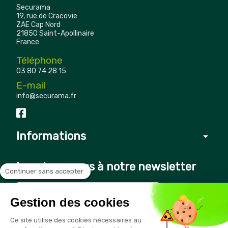
Securama
19, rue de Cracovie
ZAE Cap Nord
21850 Saint-Apollinaire
France
Téléphone
03 80 74 28 15
E-mail
info@securama.fr
Informations
arrow_drop_down
Inscrivez-vous à notre newsletter
Continuer sans accepter
Gestion des cookies
Vous pouvez vous désinscrire à tout moment en cliquant sur le
Ce site utilise des cookies nécessaires au
lien présent dans nos emails