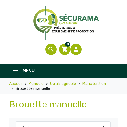
0
search
shopping_cart

MENU
Accueil
Agricole
Outils agricole
Manutention
Brouette manuelle
Brouette manuelle