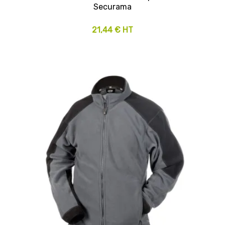
Securama
21,44 € HT