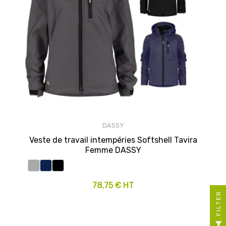
DASSY
Veste de travail intempéries Softshell Tavira
Femme DASSY
78,75 € HT
R
F
I
L
T
E