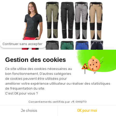
Continuer sans accepter
Gestion des cookies
Ce site utilise des cookies nécessaires au
bon fonctionnement. D’autres catégories
de cookies peuvent être utilisées pour
améliorer votre expérience utilisateur ou réaliser des statistiques
de fréquentation du site.
C'est OK pour vous ?
PLANAM
Pantalon de travail femme NORIT insert
Consentements certifiés par
élasthanne PLANAM
Je choisis
OK pour moi