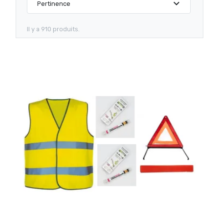
expand_more
Pertinence
Il y a 910 produits.