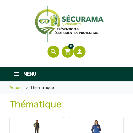
0
search
shopping_cart

MENU
Accueil
Thématique
Thématique