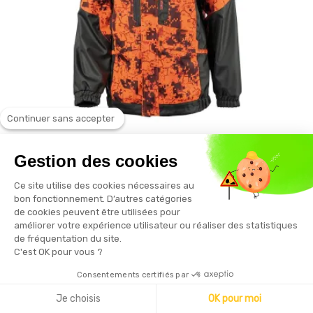
Continuer sans accepter
SOMLYS
Gestion des cookies
Veste chasse fluo anti ronce SPIRIT DIGITAL
Ce site utilise des cookies nécessaires au
orange
bon fonctionnement. D’autres catégories
de cookies peuvent être utilisées pour
126,79 € HT
améliorer votre expérience utilisateur ou réaliser des statistiques
de fréquentation du site.
C'est OK pour vous ?
Consentements certifiés par
Je choisis
OK pour moi