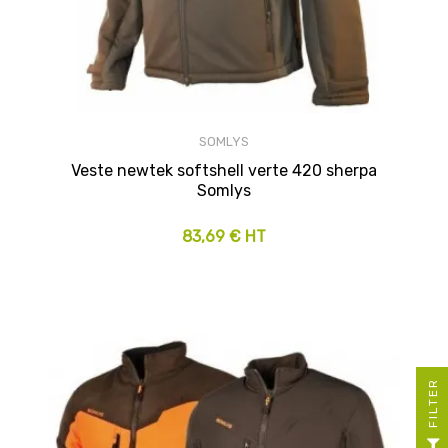
SOMLYS
Veste newtek softshell verte 420 sherpa
Somlys
83,69 € HT
R
F
I
L
T
E