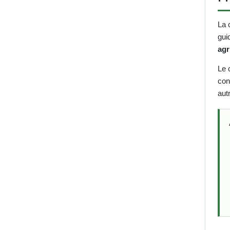
La 
guid
agr
Le 
con
aut