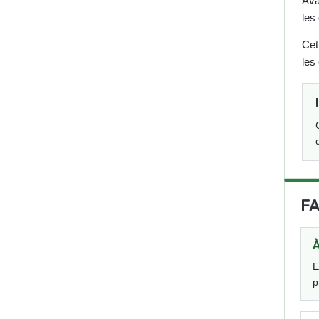
Ava
les
Cett
les
FA
À
E
p