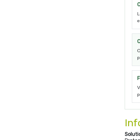
C
L
e
C
O
p
F
V
p
Inf
Soluti