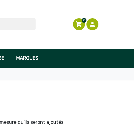
0
shopping_cart

Connexion
GE
MARQUES
 mesure qu'ils seront ajoutés.