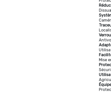
Protec
Réduct
Dissua
Systèm
Caméra
Trace
Locali
Verrou
Antivo
Adapté
Utilisa
Facilit
Mise e
Protec
Sécuri
Utilis
Agricu
Équipe
Protec