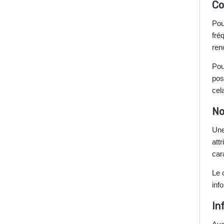
Co
Pou
fré
ren
Pou
pos
cel
No
Une
att
cara
Le 
inf
In