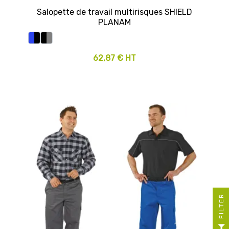
Salopette de travail multirisques SHIELD
PLANAM
62,87 € HT
R
F
I
L
T
E