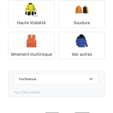
Haute Visibilité
Soudure
Vêtement multirisque
Voir autres
expand_more
Pertinence
Il y a 218 produits.