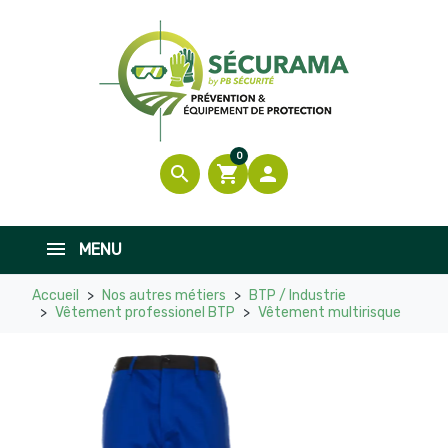
0
search
shopping_cart

MENU
Accueil
Nos autres métiers
BTP / Industrie
Vêtement professionel BTP
Vêtement multirisque