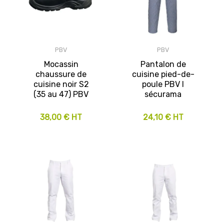
PBV
PBV
Mocassin
Pantalon de
chaussure de
cuisine pied-de-
cuisine noir S2
poule PBV I
(35 au 47) PBV
sécurama
38,00 € HT
24,10 € HT