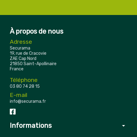
À propos de nous
Adresse
Securama
19, rue de Cracovie
ZAE Cap Nord
21850 Saint-Apollinaire
France
Téléphone
03 80 74 28 15
E-mail
info@securama.fr
Informations
arrow_drop_down