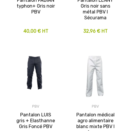
Pantalon FABIAN
Pantalon LENNY
typhon+ Gris noir
Gris noir sans
PBV
métal PBV I
Sécurama
40,00 € HT
32,96 € HT
PBV
PBV
Pantalon LUIS
Pantalon médical
gris + Elasthanne
agro alimentaire
Gris Foncé PBV
blanc mixte PBV I