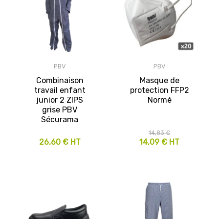
PBV
PBV
Combinaison
Masque de
travail enfant
protection FFP2
junior 2 ZIPS
Normé
grise PBV
Sécurama
14,83 €
26,60 € HT
14,09 € HT