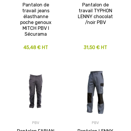
Pantalon de
Pantalon de
travail jeans
travail TYPHON
élasthanne
LENNY chocolat
poche genoux
/noir PBV
MITCH PBV I
Sécurama
45,48 € HT
31,50 € HT
PBV
PBV