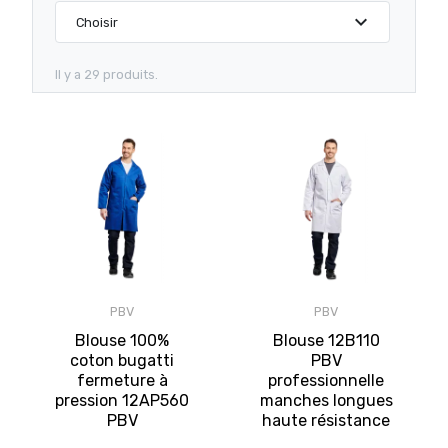
expand_more
Choisir
Il y a 29 produits.
PBV
PBV
Blouse 100%
Blouse 12B110
coton bugatti
PBV
fermeture à
professionnelle
pression 12AP560
manches longues
PBV
haute résistance