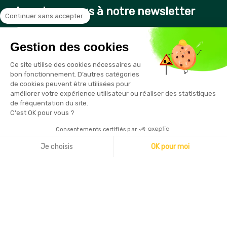
Inscrivez-vous à notre newsletter
Continuer sans accepter
Gestion des cookies
Vous pouvez vous désinscrire à tout moment en cliquant sur le
Ce site utilise des cookies nécessaires au
lien présent dans nos emails
bon fonctionnement. D’autres catégories
de cookies peuvent être utilisées pour
améliorer votre expérience utilisateur ou réaliser des statistiques
de fréquentation du site.
C'est OK pour vous ?
Consentements certifiés par
Copyright © 2026 - Sécurama
Je choisis
OK pour moi
Axeptio consent
Plateforme de Gestion du Consentement : Personnalisez vo
Notre plateforme vous permet d'adapter et de gérer vos par