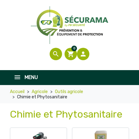
0
search
shopping_cart

MENU
Accueil
Agricole
Outils agricole
Chimie et Phytosanitaire
Chimie et Phytosanitaire