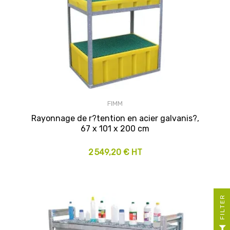
FIMM
Rayonnage de r?tention en acier galvanis?,
67 x 101 x 200 cm
2 549,20 € HT
R
F
I
L
T
E