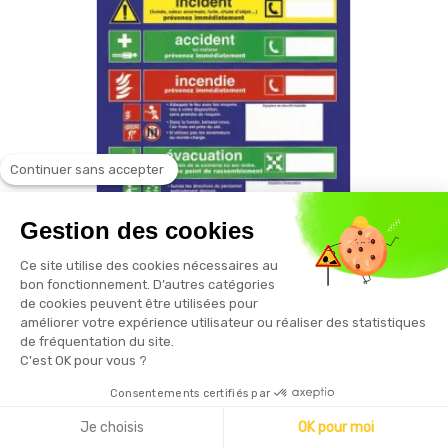
Continuer sans accepter
Gestion des cookies
Ce site utilise des cookies nécessaires au
bon fonctionnement. D’autres catégories
SECURAMA
de cookies peuvent être utilisées pour
améliorer votre expérience utilisateur ou réaliser des statistiques
Kit Signaletique pour local phytosanitaire 5
de fréquentation du site.
panneaux
C'est OK pour vous ?
Consentements certifiés par
39,61 € HT
Je choisis
OK pour moi