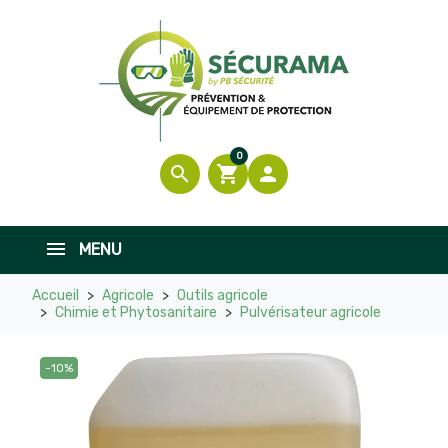
0
search
shopping_cart

MENU
Accueil
Agricole
Outils agricole
Chimie et Phytosanitaire
Pulvérisateur agricole
-10%