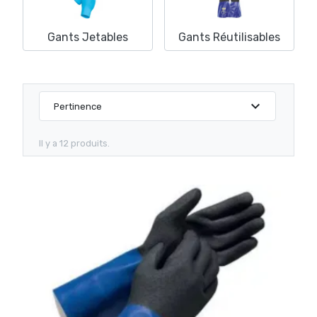
Gants Jetables
Gants Réutilisables
expand_more
Pertinence
Il y a 12 produits.