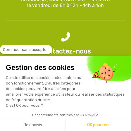
le vendredi de 8h à 12h - 14h à 16h
Continuer sans accepter
Contactez-nous
03 80 52 75 25
ou
03 80 74 28 15
Gestion des cookies
Ce site utilise des cookies nécessaires au
bon fonctionnement. D’autres catégories
de cookies peuvent être utilisées pour
améliorer votre expérience utilisateur ou réaliser des statistiques
À propos de nous
de fréquentation du site.
C'est OK pour vous ?
Adresse
Securama
Consentements certifiés par
19, rue de Cracovie
ZAE Cap Nord
Je choisis
OK pour moi
21850 Saint-Apollinaire