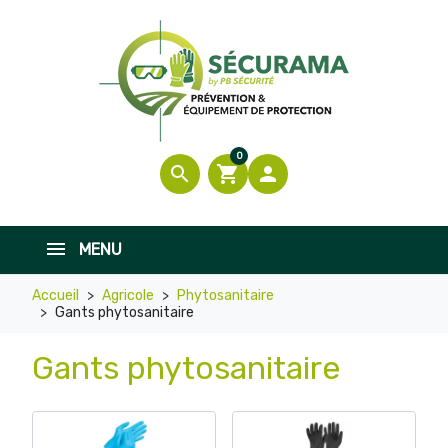
0
search
shopping_cart

MENU
Accueil
Agricole
Phytosanitaire
Gants phytosanitaire
Gants phytosanitaire