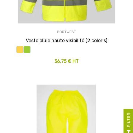
PORTWEST
Veste pluie haute visibilité (2 coloris)
36,75 € HT
R
F
I
L
T
E