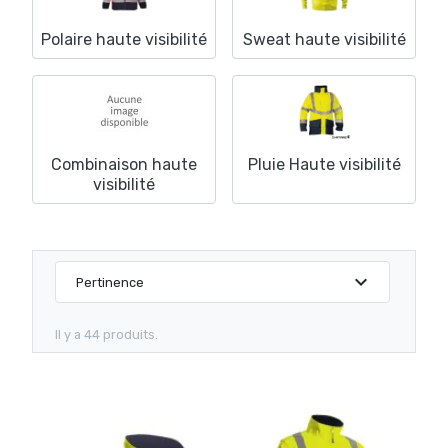
Polaire haute visibilité
Sweat haute visibilité
Combinaison haute
Pluie Haute visibilité
visibilité
expand_more
Pertinence
Il y a 44 produits.