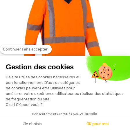
Continuer sans accepter
Gestion des cookies
Ce site utilise des cookies nécessaires au
bon fonctionnement. D’autres catégories
de cookies peuvent être utilisées pour
améliorer votre expérience utilisateur ou réaliser des statistiques
T2S
de fréquentation du site.
Tee-shirt manches longues haute visibilité
C'est OK pour vous ?
orange
Consentements certifiés par
33,60 € HT
Je choisis
OK pour moi