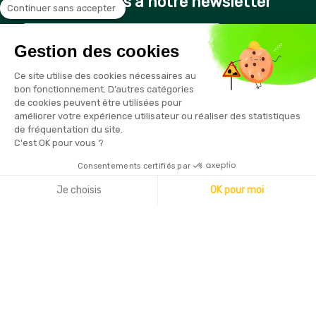
Inscrivez-vous à notre newsletter
Continuer sans accepter
Gestion des cookies
Vous pouvez vous désinscrire à tout moment en cliquant sur le
Ce site utilise des cookies nécessaires au
lien présent dans nos emails
bon fonctionnement. D’autres catégories
de cookies peuvent être utilisées pour
améliorer votre expérience utilisateur ou réaliser des statistiques
de fréquentation du site.
C'est OK pour vous ?
Consentements certifiés par
Copyright © 2026 - Sécurama
Je choisis
OK pour moi
Axeptio consent
Plateforme de Gestion du Consentement : Personnalisez vo
Notre plateforme vous permet d'adapter et de gérer vos par