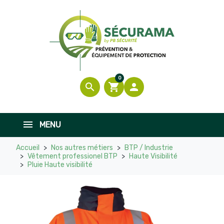
0
search
shopping_cart

MENU
Accueil
Nos autres métiers
BTP / Industrie
Vêtement professionel BTP
Haute Visibilité
Pluie Haute visibilité