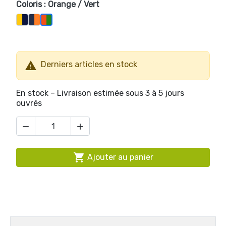
Coloris : Orange / Vert
Jaune / Marine
Orange / Marine
Orange / Vert

Derniers articles en stock
En stock – Livraison estimée sous 3 à 5 jours
ouvrés



Ajouter au panier