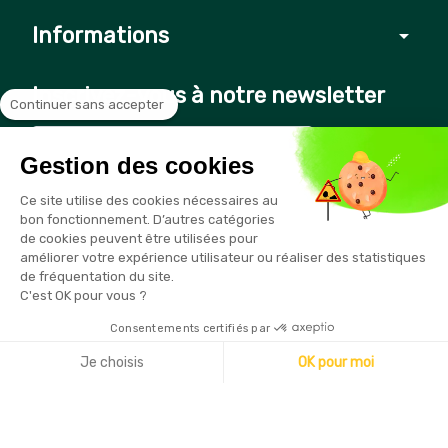
Informations
arrow_drop_down
Inscrivez-vous à notre newsletter
Continuer sans accepter
Gestion des cookies
Vous pouvez vous désinscrire à tout moment en cliquant sur le
Ce site utilise des cookies nécessaires au
lien présent dans nos emails
bon fonctionnement. D’autres catégories
de cookies peuvent être utilisées pour
améliorer votre expérience utilisateur ou réaliser des statistiques
de fréquentation du site.
C'est OK pour vous ?
Consentements certifiés par
Copyright © 2026 - Sécurama
Je choisis
OK pour moi
Axeptio consent
Plateforme de Gestion du Consentement : Personnalisez vo
Notre plateforme vous permet d'adapter et de gérer vos par