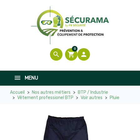
0
search
shopping_cart

MENU
Accueil
Nos autres métiers
BTP / Industrie
Vêtement professionel BTP
Voir autres
Pluie