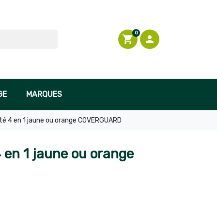
0
shopping_cart

Connexion
GE
MARQUES
lité 4 en 1 jaune ou orange COVERGUARD
4 en 1 jaune ou orange