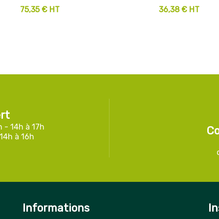
75,35 € HT
36,38 € HT
rt
h - 14h à 17h
Co
 14h à 16h
Informations
In