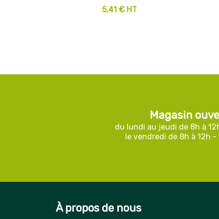
5,41 € HT
Magasin ouve
du lundi au jeudi de 8h à 12
le vendredi de 8h à 12h -
À propos de nous