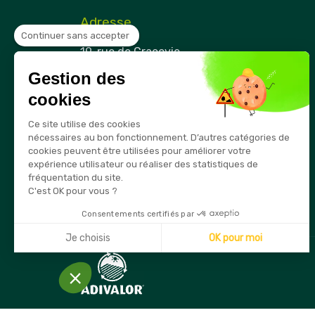
Adresse
Continuer sans accepter
Securama
19, rue de Cracovie
ZAE Cap Nord
Gestion des
21850 Saint-Apollinaire
France
cookies
Téléphone
Ce site utilise des cookies
03 80 74 28 15
nécessaires au bon fonctionnement. D’autres catégories de
cookies peuvent être utilisées pour améliorer votre
E-mail
expérience utilisateur ou réaliser des statistiques de
info@securama.fr
fréquentation du site.
C'est OK pour vous ?
Consentements certifiés par
Je choisis
OK pour moi
Axeptio consent
Plateforme de Gestion du Consentement : Personnalisez
Notre plateforme vous permet d'adapter et de gérer vos 