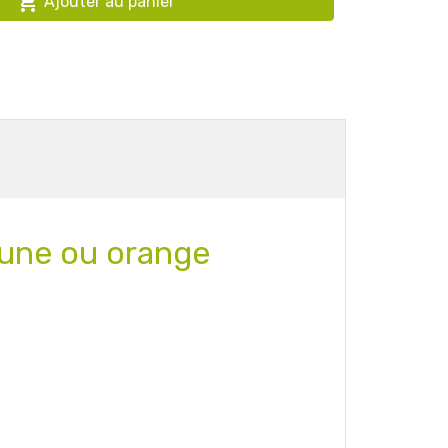

Ajouter au panier
jaune ou orange