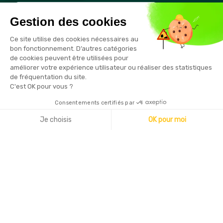
Gestion des cookies
Vous pouvez vous désinscrire à tout moment en cliquant sur le
Ce site utilise des cookies nécessaires au
lien présent dans nos emails
bon fonctionnement. D’autres catégories
de cookies peuvent être utilisées pour
améliorer votre expérience utilisateur ou réaliser des statistiques
de fréquentation du site.
C'est OK pour vous ?
Consentements certifiés par
Copyright © 2026 - Sécurama
Je choisis
OK pour moi
Axeptio consent
Plateforme de Gestion du Consentement : Personnalisez vo
Notre plateforme vous permet d'adapter et de gérer vos par