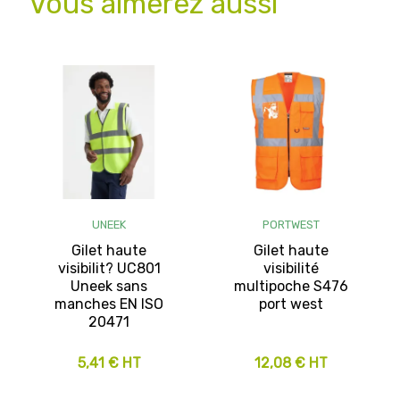
Vous aimerez aussi
UNEEK
PORTWEST
Gilet haute
Gilet haute
visibilit? UC801
visibilité
Uneek sans
multipoche S476
manches EN ISO
port west
20471
5,41 € HT
12,08 € HT