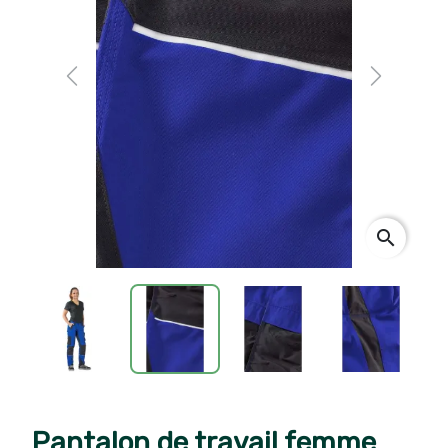
Previous
Next
search
Pantalon de travail femme