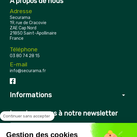
À propos de nous
Adresse
Securama
19, rue de Cracovie
ZAE Cap Nord
21850 Saint-Apollinaire
France
Téléphone
03 80 74 28 15
E-mail
info@securama.fr
Informations
arrow_drop_down
Inscrivez-vous à notre newsletter
Continuer sans accepter
Gestion des cookies