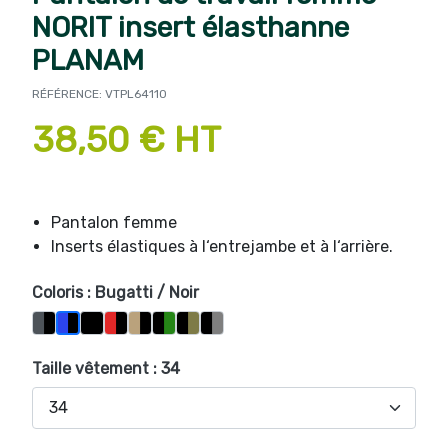
NORIT insert élasthanne
PLANAM
RÉFÉRENCE: VTPL64110
38,50 € HT
Pantalon femme
Inserts élastiques à l‘entrejambe et à l‘arrière.
Coloris : Bugatti / Noir
Ardoise / Noir
Noir / Noir
Rouge / Noir
Sable / Noir
Vert / Noir
Vert Olive / Noir
Zinc / Noir
Bugatti / Noir
Taille vêtement : 34