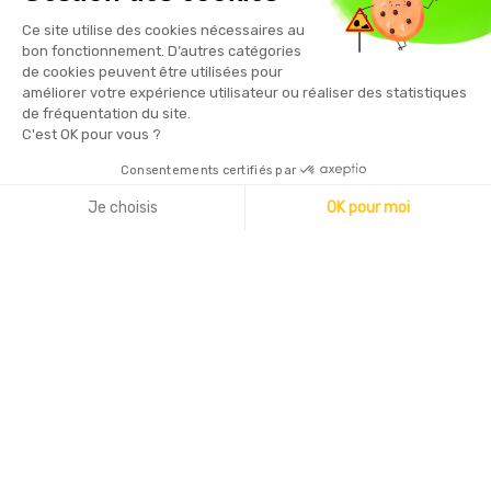
Vous pouvez vous désinscrire à tout moment en cliquant sur le
Ce site utilise des cookies nécessaires au
lien présent dans nos emails
bon fonctionnement. D’autres catégories
de cookies peuvent être utilisées pour
améliorer votre expérience utilisateur ou réaliser des statistiques
de fréquentation du site.
C'est OK pour vous ?
Consentements certifiés par
Copyright © 2026 - Sécurama
Je choisis
OK pour moi
Axeptio consent
Plateforme de Gestion du Consentement : Personnalisez vo
Notre plateforme vous permet d'adapter et de gérer vos par