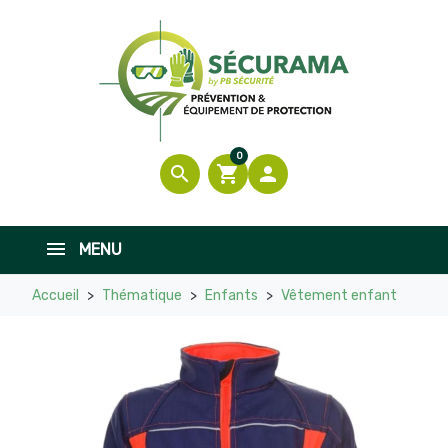
0
search
shopping_cart

MENU
Accueil
Thématique
Enfants
Vêtement enfant