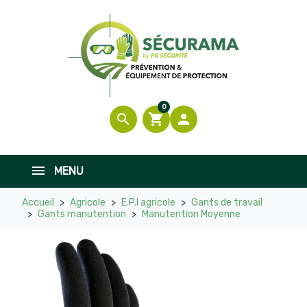

En stock
0
search
shopping_cart

MENU
Accueil
Agricole
E.P.I agricole
Gants de travail
Gants manutention
Manutention Moyenne