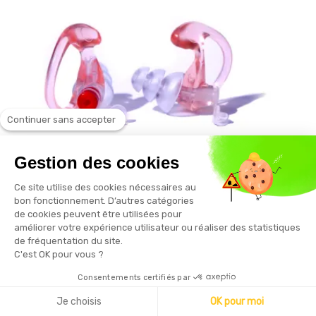
Continuer sans accepter
Gestion des cookies
Ce site utilise des cookies nécessaires au
bon fonctionnement. D’autres catégories
de cookies peuvent être utilisées pour
ALVIS AUDIO
améliorer votre expérience utilisateur ou réaliser des statistiques
Protection auditive bouchon antibruit ALVIS
de fréquentation du site.
MK4 27 dB
C'est OK pour vous ?
Consentements certifiés par
36,00 € HT
Je choisis
OK pour moi