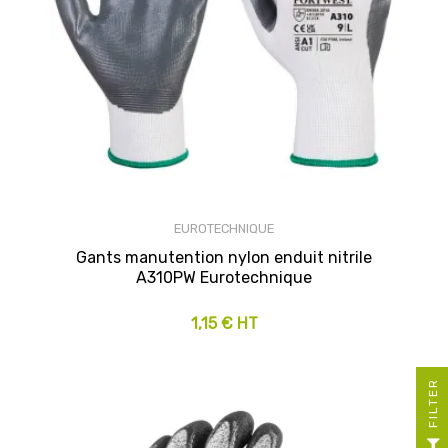
EUROTECHNIQUE
Gants manutention nylon enduit nitrile
A310PW Eurotechnique
1,15 € HT
R
F
I
L
T
E