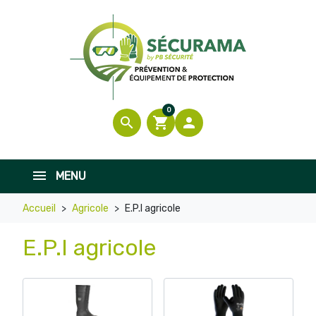
0
search
shopping_cart

MENU
Accueil
Agricole
E.P.I agricole
E.P.I agricole