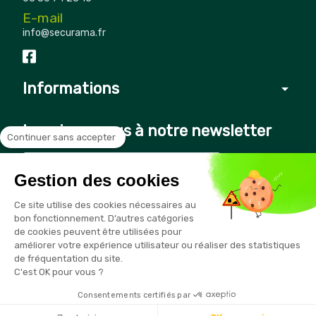
E-mail
info@securama.fr
Informations
arrow_drop_down
Inscrivez-vous à notre newsletter
Continuer sans accepter
Gestion des cookies
Vous pouvez vous désinscrire à tout moment en cliquant sur le
Ce site utilise des cookies nécessaires au
lien présent dans nos emails
bon fonctionnement. D’autres catégories
de cookies peuvent être utilisées pour
améliorer votre expérience utilisateur ou réaliser des statistiques
de fréquentation du site.
C'est OK pour vous ?
Consentements certifiés par
Copyright © 2026 - Sécurama