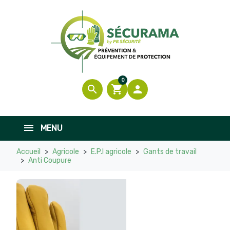

En stock
0
search
shopping_cart

MENU
Accueil
Agricole
E.P.I agricole
Gants de travail
Anti Coupure