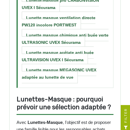
Lunette-masque pro CARBONVISION
UVEX I Sécurama
Lunette masque ventilation directe
PW120 incolore PORTWEST
Lunette masque chimique anti buée verte
ULTRASONIC UVEX Sécurama
Lunette masque acétate anti buée
ULTRAVISION UVEX I Sécurama
Lunette masque MEGASONIC UVEX
adaptée au lunette de vue
Lunettes-Masque : pourquoi
prévoir une sélection adaptée ?
R
Avec
Lunettes-Masque
, l'objectif est de proposer
F
I
L
T
E
une famille lisible pour les responsables achats,