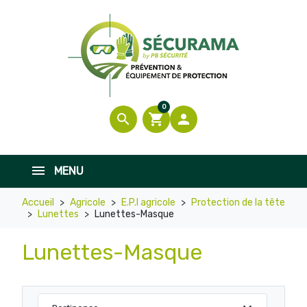
0
search
shopping_cart

MENU
Accueil
Agricole
E.P.I agricole
Protection de la tête
Lunettes
Lunettes-Masque
Lunettes-Masque