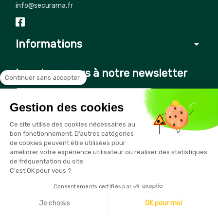
info@securama.fr
Informations
arrow_drop_down
Inscrivez-vous à notre newsletter
Continuer sans accepter
Gestion des cookies
Vous pouvez vous désinscrire à tout moment en cliquant sur le
Ce site utilise des cookies nécessaires au
lien présent dans nos emails
bon fonctionnement. D’autres catégories
de cookies peuvent être utilisées pour
améliorer votre expérience utilisateur ou réaliser des statistiques
de fréquentation du site.
C'est OK pour vous ?
Consentements certifiés par
Copyright © 2026 - Sécurama
Je choisis
OK pour moi