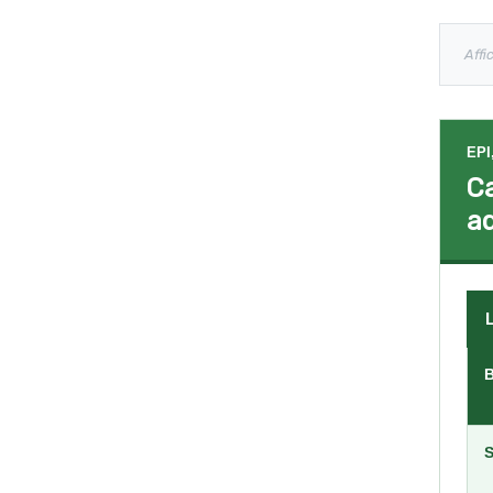
Affi
EPI
Ca
ad
L
B
S