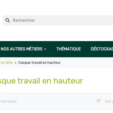
search
NOS AUTRES MÉTIERS
THÉMATIQUE
DÉSTOCKA
 la tête
Casque travail en hauteur
que travail en hauteur
sort
 a 8 produits.
Trier 