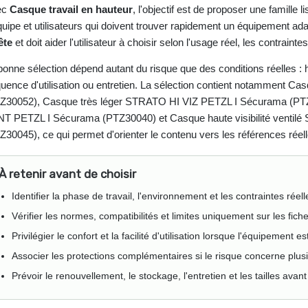
ec
Casque travail en hauteur
, l'objectif est de proposer une famille 
quipe et utilisateurs qui doivent trouver rapidement un équipement adap
ête
et doit aider l'utilisateur à choisir selon l'usage réel, les contraint
bonne sélection dépend autant du risque que des conditions réelles : 
quence d'utilisation ou entretien. La sélection contient notamment
Z30052), Casque très léger STRATO HI VIZ PETZL I Sécurama (PTZ
T PETZL I Sécurama (PTZ30040) et Casque haute visibilité venti
Z30045), ce qui permet d'orienter le contenu vers les références réel
À retenir avant de choisir
Identifier la phase de travail, l'environnement et les contraintes réel
Vérifier les normes, compatibilités et limites uniquement sur les fich
Privilégier le confort et la facilité d'utilisation lorsque l'équipement 
Associer les protections complémentaires si le risque concerne plusi
Prévoir le renouvellement, le stockage, l'entretien et les tailles ava