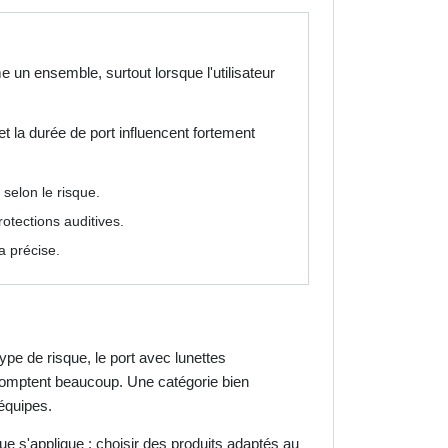
 un ensemble, surtout lorsque l'utilisateur
t la durée de port influencent fortement
 selon le risque.
rotections auditives.
a précise.
type de risque, le port avec lunettes
t comptent beaucoup. Une catégorie bien
 équipes.
que s'applique : choisir des produits adaptés au