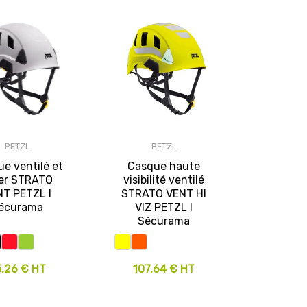
PETZL
PETZL
e ventilé et
Casque haute
er STRATO
visibilité ventilé
NT PETZL I
STRATO VENT HI
écurama
VIZ PETZL I
Sécurama
5,26 € HT
107,64 € HT