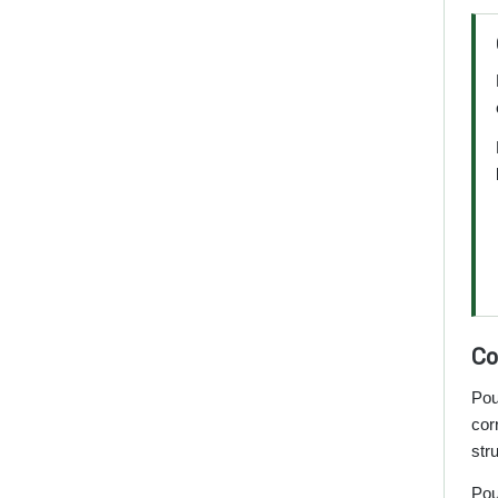
Co
Pou
cor
str
Pou