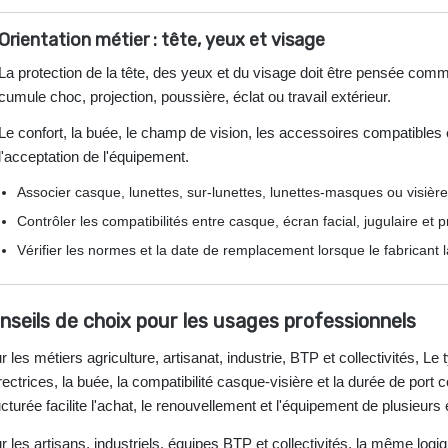
Orientation métier : tête, yeux et visage
La protection de la tête, des yeux et du visage doit être pensée comme
cumule choc, projection, poussière, éclat ou travail extérieur.
Le confort, la buée, le champ de vision, les accessoires compatibles e
l'acceptation de l'équipement.
Associer casque, lunettes, sur-lunettes, lunettes-masques ou visière
Contrôler les compatibilités entre casque, écran facial, jugulaire et p
Vérifier les normes et la date de remplacement lorsque le fabricant l
nseils de choix pour les usages professionnels
r les métiers agriculture, artisanat, industrie, BTP et collectivités, Le 
rectrices, la buée, la compatibilité casque-visière et la durée de por
ucturée facilite l'achat, le renouvellement et l'équipement de plusieurs
r les artisans, industriels, équipes BTP et collectivités, la même logi