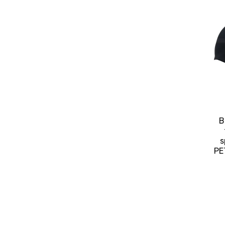
B
s
PE