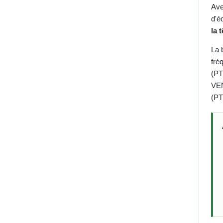
Av
d'é
la t
La 
fré
(PT
VEN
(PT