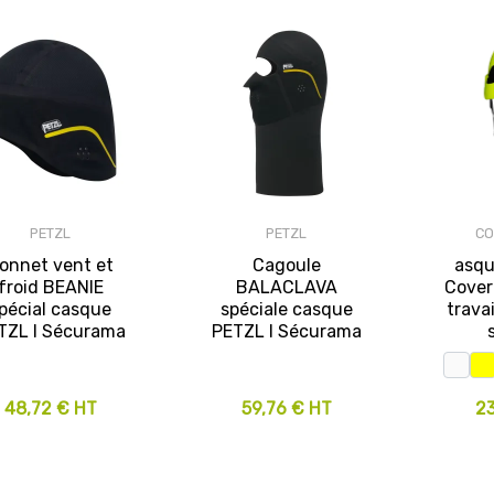
PETZL
PETZL
C
onnet vent et
Cagoule
asqu
froid BEANIE
BALACLAVA
Cover
pécial casque
spéciale casque
trava
TZL I Sécurama
PETZL I Sécurama
48,72 € HT
59,76 € HT
2