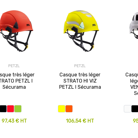
PETZL
PETZL
sque très léger
Casque très léger
Casqu
TRATO PETZL I
STRATO HI VIZ
lég
Sécurama
PETZL I Sécurama
VE
S
97,43 € HT
106,54 € HT
9