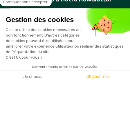
Continuer sans accepter
Gestion des cookies
Vous pouvez vous désinscrire à tout moment en cliquant sur le
Ce site utilise des cookies nécessaires au
lien présent dans nos emails
bon fonctionnement. D’autres catégories
de cookies peuvent être utilisées pour
améliorer votre expérience utilisateur ou réaliser des statistiques
de fréquentation du site.
C'est OK pour vous ?
Consentements certifiés par
Copyright © 2026 - Sécurama
Je choisis
OK pour moi
Axeptio consent
Plateforme de Gestion du Consentement : Personnalisez vo
Notre plateforme vous permet d'adapter et de gérer vos par