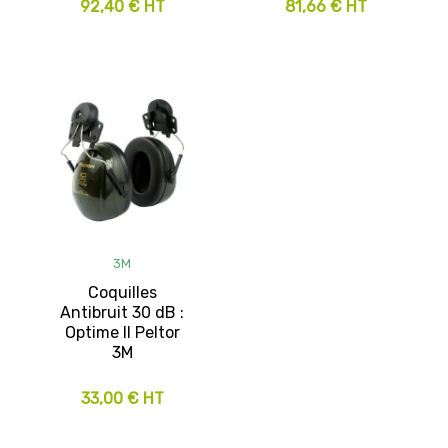
92,40 € HT
81,66 € HT
3M
Coquilles
Antibruit 30 dB :
Optime II Peltor
3M
33,00 € HT