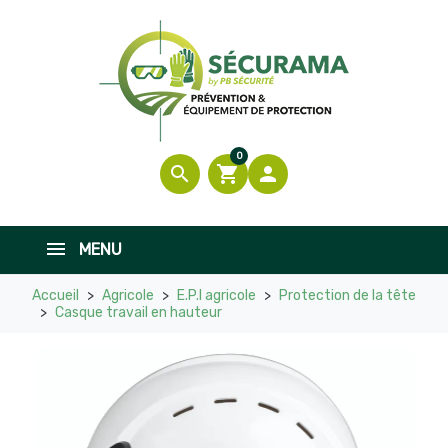
0
search
shopping_cart

MENU
Accueil
Agricole
E.P.I agricole
Protection de la tête
Casque travail en hauteur