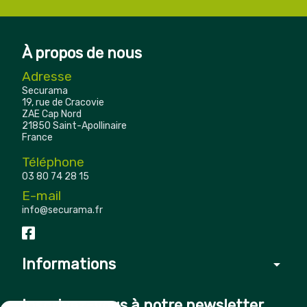
À propos de nous
Adresse
Securama
19, rue de Cracovie
ZAE Cap Nord
21850 Saint-Apollinaire
France
Téléphone
03 80 74 28 15
E-mail
info@securama.fr
Informations
arrow_drop_down
Inscrivez-vous à notre newsletter