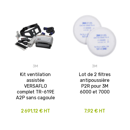
3M
3M
Kit ventilation
Lot de 2 filtres
assistée
antipoussière
VERSAFLO
P2R pour 3M
complet TR-619E
6000 et 7000
A2P sans cagoule
2 691,12 € HT
7,92 € HT