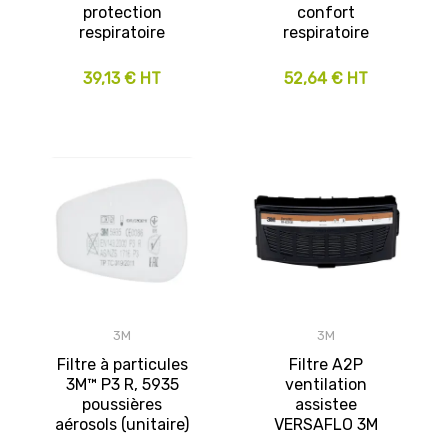
protection
confort
respiratoire
respiratoire
39,13 € HT
52,64 € HT
3M
3M
Filtre à particules
Filtre A2P
3M™ P3 R, 5935
ventilation
poussières
assistee
aérosols (unitaire)
VERSAFLO 3M