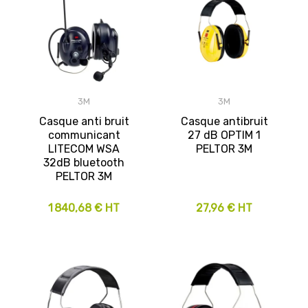
3M
3M
Casque anti bruit
Casque antibruit
communicant
27 dB OPTIM 1
LITECOM WSA
PELTOR 3M
32dB bluetooth
PELTOR 3M
1 840,68 € HT
27,96 € HT