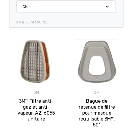
expand_more
Choisir
Il y a 30 produits.
3M
3M
3M™ Filtre anti-
Bague de
gaz et anti-
retenue de filtre
vapeur, A2, 6055
pour masque
unitaire
réutilisable 3M™,
501