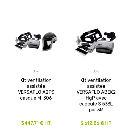
3M
3M
Kit ventilation
Kit ventilation
assistée
assistee
VERSAFLO A2P3
VERSAFLO ABEK2
casque M-306
HgP avec
cagoule S 533L
par 3M
3 447,71 € HT
2 612,86 € HT