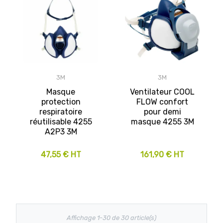
3M
3M
Masque
Ventilateur COOL
protection
FLOW confort
respiratoire
pour demi
réutilisable 4255
masque 4255 3M
A2P3 3M
47,55 € HT
161,90 € HT
Affichage 1-30 de 30 article(s)