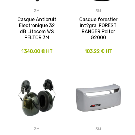
3M
3M
Casque Antibruit
Casque forestier
Electronique 32
int?gral FOREST
dB Litecom WS
RANGER Peltor
PELTOR 3M
G2000
1 340,00 € HT
103,22 € HT
3M
3M