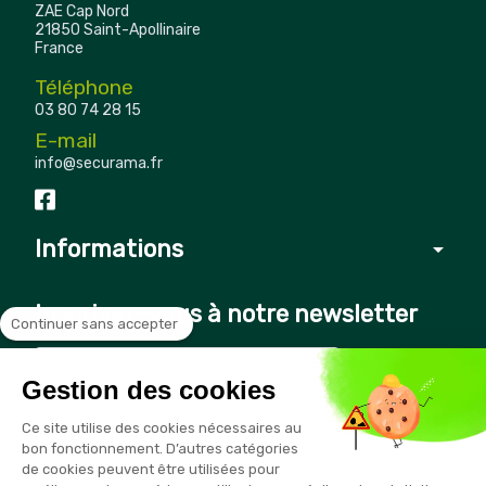
ZAE Cap Nord
21850 Saint-Apollinaire
France
Téléphone
03 80 74 28 15
E-mail
info@securama.fr
Informations
arrow_drop_down
Inscrivez-vous à notre newsletter
Continuer sans accepter
Gestion des cookies
Vous pouvez vous désinscrire à tout moment en cliquant sur le
Ce site utilise des cookies nécessaires au
lien présent dans nos emails
bon fonctionnement. D’autres catégories
de cookies peuvent être utilisées pour