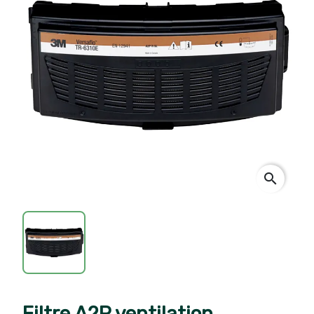
search
Filtre A2P ventilation