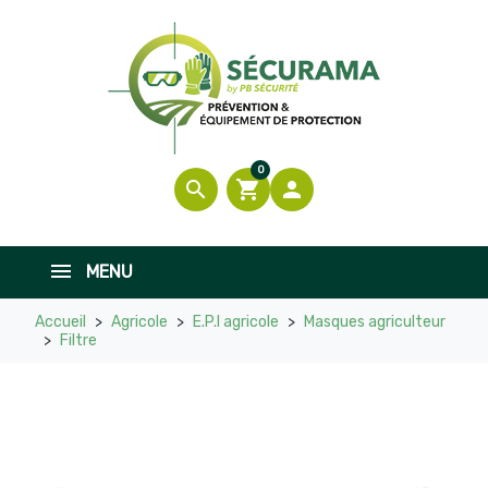
0
search
shopping_cart

MENU
Accueil
Agricole
E.P.I agricole
Masques agriculteur
Filtre