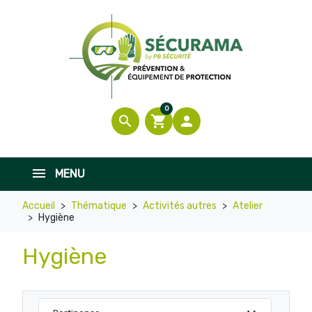
0
search
shopping_cart

MENU
Accueil
Thématique
Activités autres
Atelier
Hygiène
Hygiène