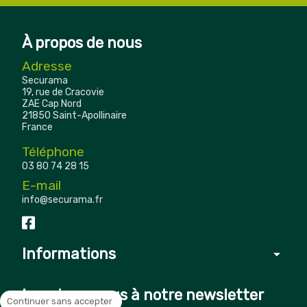
À propos de nous
Adresse
Securama
19, rue de Cracovie
ZAE Cap Nord
21850 Saint-Apollinaire
France
Téléphone
03 80 74 28 15
E-mail
info@securama.fr
Informations
arrow_drop_down
Inscrivez-vous à notre newsletter
Continuer sans accepter