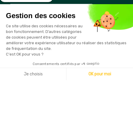
Gestion des cookies
Vous pouvez vous désinscrire à tout moment en cliquant sur le
Ce site utilise des cookies nécessaires au
lien présent dans nos emails
bon fonctionnement. D’autres catégories
de cookies peuvent être utilisées pour
améliorer votre expérience utilisateur ou réaliser des statistiques
de fréquentation du site.
C'est OK pour vous ?
Consentements certifiés par
Copyright © 2026 - Sécurama
Je choisis
OK pour moi
Axeptio consent
Plateforme de Gestion du Consentement : Personnalisez vo
Notre plateforme vous permet d'adapter et de gérer vos par