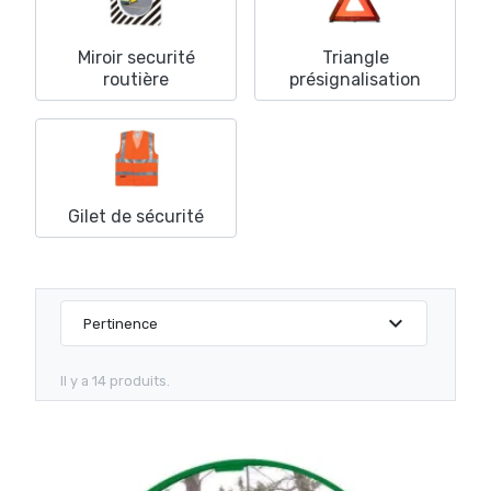
Miroir securité
Triangle
routière
présignalisation
Gilet de sécurité
expand_more
Pertinence
Il y a 14 produits.