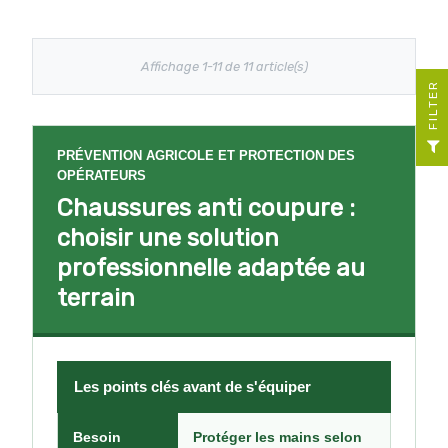
Affichage 1-11 de 11 article(s)
R
F
I
L
T
E
PRÉVENTION AGRICOLE ET PROTECTION DES
OPÉRATEURS
Chaussures anti coupure :
choisir une solution
professionnelle adaptée au
terrain
Les points clés avant de s'équiper
Besoin
Protéger les mains selon