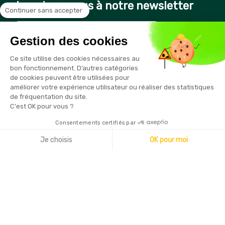
Inscrivez-vous à notre newsletter
Continuer sans accepter
Gestion des cookies
Vous pouvez vous désinscrire à tout moment en cliquant sur le
Ce site utilise des cookies nécessaires au
lien présent dans nos emails
bon fonctionnement. D’autres catégories
de cookies peuvent être utilisées pour
améliorer votre expérience utilisateur ou réaliser des statistiques
de fréquentation du site.
C'est OK pour vous ?
Consentements certifiés par
Copyright © 2026 - Sécurama
Je choisis
OK pour moi
Axeptio consent
Plateforme de Gestion du Consentement : Personnalisez vo
Notre plateforme vous permet d'adapter et de gérer vos par