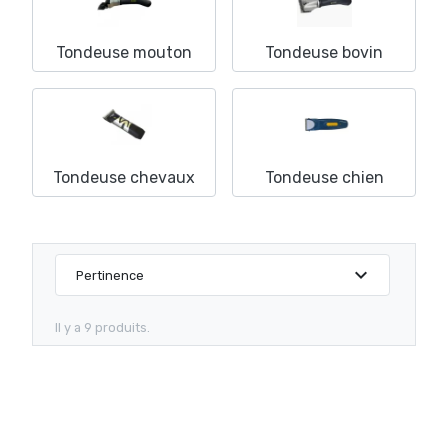
Tondeuse mouton
Tondeuse bovin
Tondeuse chevaux
Tondeuse chien
expand_more
Pertinence
Il y a 9 produits.