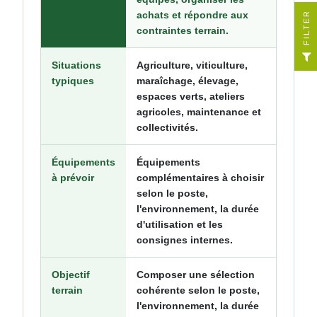
achats et répondre aux
R
contraintes terrain.
F
I
L
T
E
Situations
Agriculture, viticulture,
typiques
maraîchage, élevage,
espaces verts, ateliers
agricoles, maintenance et
collectivités.
Équipements
Équipements
à prévoir
complémentaires à choisir
selon le poste,
l'environnement, la durée
d'utilisation et les
consignes internes.
Objectif
Composer une sélection
terrain
cohérente selon le poste,
l'environnement, la durée