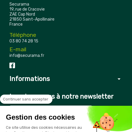
Securama
19, rue de Cracovie
ZAE Cap Nord
21850 Saint-Apollinaire
France
Téléphone
03 80 74 28 15
E-mail
info@securama.fr
Informations
arrow_drop_down
Inscrivez-vous à notre newsletter
Continuer sans accepter
Gestion des cookies
Vous pouvez vous désinscrire à tout moment en cliquant sur le
Ce site utilise des cookies nécessaires au
lien présent dans nos emails