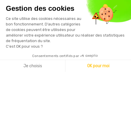
Gestion des cookies
Vous pouvez vous désinscrire à tout moment en cliquant sur le
Ce site utilise des cookies nécessaires au
lien présent dans nos emails
bon fonctionnement. D’autres catégories
de cookies peuvent être utilisées pour
améliorer votre expérience utilisateur ou réaliser des statistiques
de fréquentation du site.
C'est OK pour vous ?
Consentements certifiés par
Copyright © 2026 - Sécurama
Je choisis
OK pour moi
Axeptio consent
Plateforme de Gestion du Consentement : Personnalisez vo
Notre plateforme vous permet d'adapter et de gérer vos par