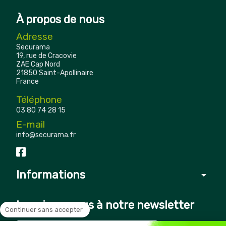
À propos de nous
Adresse
Securama
19, rue de Cracovie
ZAE Cap Nord
21850 Saint-Apollinaire
France
Téléphone
03 80 74 28 15
E-mail
info@securama.fr
Informations
arrow_drop_down
Inscrivez-vous à notre newsletter
Continuer sans accepter