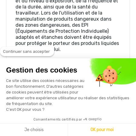
et du niveau d'exposition, de la fréquence et
de la durée, ainsi que de la santé du
travailleur. Lors de l'utilisation et de la
manipulation de produits dangereux dans
des zones dangereuses, des EPI
(Équipements de Protection Individuelle)
adaptés et étanches doivent être équipés
pour protéger le porteur des produits liquides
en contact avec lui.
Continuer sans accepter
Exigences de sécurité de la norme EN 14605
pour les différentes protections jetables
Gestion des cookies
La norme EN 14605 fournit un cadre pour les
Ce site utilise des cookies nécessaires au
obligations de sécurité suivantes :
bon fonctionnement. D’autres catégories
de cookies peuvent être utilisées pour
Vêtements qui protègent l'ensemble du corps
améliorer votre expérience utilisateur ou réaliser des statistiques
et disposent d'une connexion étanche (sous
de fréquentation du site.
la forme d'un jet de liquide sous pression)
C'est OK pour vous ?
entre les différentes parties du vêtement et
entre les vêtements et les composants* (Type
Consentements certifiés par
3)
Je choisis
OK pour moi
Vêtements qui protègent l'ensemble du corps