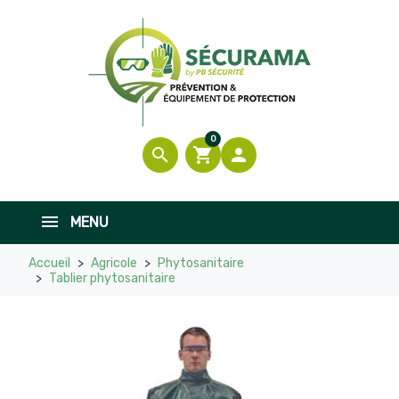

En stock
0
search
shopping_cart

MENU
Accueil
Agricole
Phytosanitaire
Tablier phytosanitaire