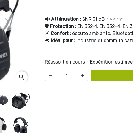
🔊
Atténuation :
SNR 31 dB ⭐⭐⭐⭐☆
Next
🛡️
Protection :
EN 352-1, EN 352-4, EN 
🪶
Confort :
écoute ambiante, Bluetoot
🎯
Idéal pour :
industrie et communicat
Réassort en cours – Expédition estimée 


search