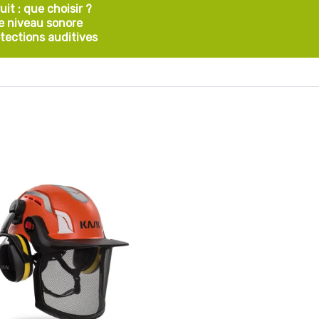
it : que choisir ?
le niveau sonore
tections auditives