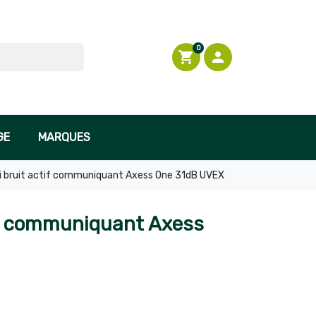
0
shopping_cart

Connexion
GE
MARQUES
i bruit actif communiquant Axess One 31dB UVEX
if communiquant Axess