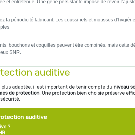
ée et entretenue. Une gêne persistante impose de revoir l’ajustem
ez la périodicité fabricant. Les coussinets et mousses d’hygièn
uples.
ts, bouchons et coquilles peuvent être combinés, mais cette déc
 deux SNR.
otection auditive
a plus adaptée, il est important de tenir compte du
niveau s
mes de protection
. Une protection bien choisie préserve eff
sécurité.
rotection auditive
ive ?
SNR