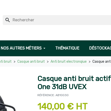
search
NOS AUTRES MÉTIERS
THÉMATIQUE
DÉSTOCKA
ti bruit
Casque anti bruit
Anti bruit electronqiue
Casque ant
Casque anti bruit act
One 31dB UVEX
RÉFÉRENCE: AB10030
140,00 € HT