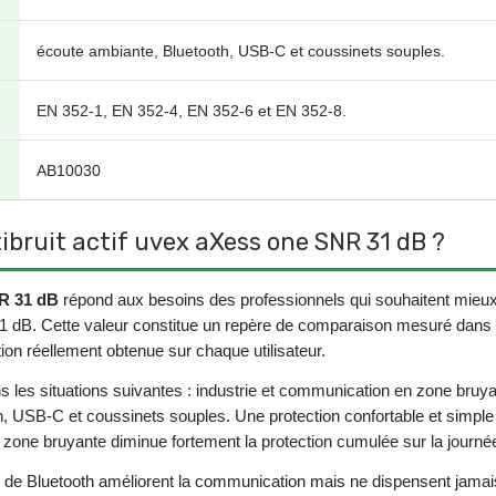
écoute ambiante, Bluetooth, USB-C et coussinets souples.
EN 352-1, EN 352-4, EN 352-6 et EN 352-8.
AB10030
ibruit actif uvex aXess one SNR 31 dB ?
NR 31 dB
répond aux besoins des professionnels qui souhaitent mieux m
31 dB. Cette valeur constitue un repère de comparaison mesuré dans d
on réellement obtenue sur chaque utilisateur.
s les situations suivantes : industrie et communication en zone bruya
, USB-C et coussinets souples. Une protection confortable et simple à
e zone bruyante diminue fortement la protection cumulée sur la journé
 de Bluetooth améliorent la communication mais ne dispensent jamais 