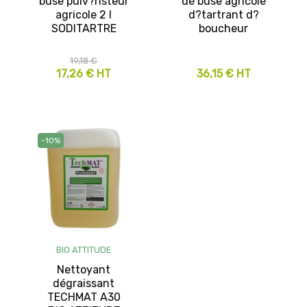
buse pulv?risteur
de buse agricole
agricole 2 l
d?tartrant d?
SODITARTRE
boucheur
19,18 €
17,26 € HT
36,15 € HT
-10%
BIO ATTITUDE
Nettoyant
dégraissant
TECHMAT A30