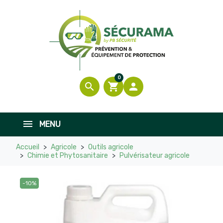
0
search
shopping_cart

MENU
Accueil
Agricole
Outils agricole
Chimie et Phytosanitaire
Pulvérisateur agricole
-10%