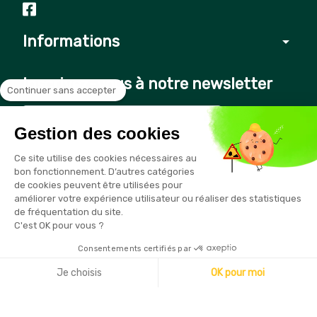
Informations
arrow_drop_down
Inscrivez-vous à notre newsletter
Continuer sans accepter
Gestion des cookies
Vous pouvez vous désinscrire à tout moment en cliquant sur le
Ce site utilise des cookies nécessaires au
lien présent dans nos emails
bon fonctionnement. D’autres catégories
de cookies peuvent être utilisées pour
améliorer votre expérience utilisateur ou réaliser des statistiques
de fréquentation du site.
C'est OK pour vous ?
Consentements certifiés par
Copyright © 2026 - Sécurama
Je choisis
OK pour moi
Axeptio consent
Plateforme de Gestion du Consentement : Personnalisez vo