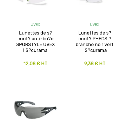
UVEX
UVEX
Lunettes de s?
Lunettes de s?
curit? anti-bu?e
curit? PHEOS ?
SPORSTYLE UVEX
branche noir vert
I S?curama
I S?curama
12,08 € HT
9,38 € HT