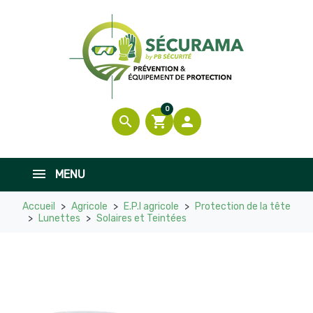
0
search
shopping_cart

MENU
Accueil
Agricole
E.P.I agricole
Protection de la tête
Lunettes
Solaires et Teintées