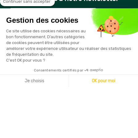
Continuer sans accepter
Gestion des cookies
Vous pouvez vous désinscrire à tout moment en cliquant sur le
Ce site utilise des cookies nécessaires au
lien présent dans nos emails
bon fonctionnement. D’autres catégories
de cookies peuvent être utilisées pour
améliorer votre expérience utilisateur ou réaliser des statistiques
de fréquentation du site.
C'est OK pour vous ?
Consentements certifiés par
Copyright © 2026 - Sécurama
Je choisis
OK pour moi
Axeptio consent
Plateforme de Gestion du Consentement : Personnalisez vo
Notre plateforme vous permet d'adapter et de gérer vos par