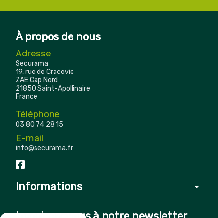
À propos de nous
Adresse
Securama
19, rue de Cracovie
ZAE Cap Nord
21850 Saint-Apollinaire
France
Téléphone
03 80 74 28 15
E-mail
info@securama.fr
Informations
arrow_drop_down
Inscrivez-vous à notre newsletter