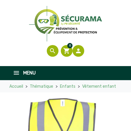
0
search
shopping_cart

MENU
Accueil
Thématique
Enfants
Vêtement enfant