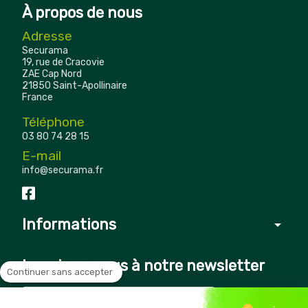
À propos de nous
Adresse
Securama
19, rue de Cracovie
ZAE Cap Nord
21850 Saint-Apollinaire
France
Téléphone
03 80 74 28 15
E-mail
info@securama.fr
Informations
arrow_drop_down
Inscrivez-vous à notre newsletter
Continuer sans accepter