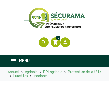
0
search
shopping_cart

MENU
Accueil
Agricole
E.P.I agricole
Protection de la tête
Lunettes
Incolores