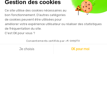
Gestion des cookies
Vous pouvez vous désinscrire à tout moment en cliquant sur le
Ce site utilise des cookies nécessaires au
lien présent dans nos emails
bon fonctionnement. D’autres catégories
de cookies peuvent être utilisées pour
améliorer votre expérience utilisateur ou réaliser des statistiques
de fréquentation du site.
C'est OK pour vous ?
Consentements certifiés par
Copyright © 2026 - Sécurama
Je choisis
OK pour moi
Axeptio consent
Plateforme de Gestion du Consentement : Personnalisez vo
Notre plateforme vous permet d'adapter et de gérer vos par