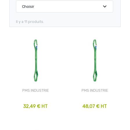
expand_more
Choisir
Il y a 11 produits.
PMS INDUSTRIE
PMS INDUSTRIE
32,49 € HT
48,07 € HT