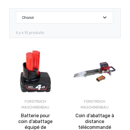
expand_more
Choisir
Il y a 10 produits.
FORSTREICH
FORSTREICH
MASCHINENBAU
MASCHINENBAU
Batterie pour
Coin d'abattage à
coin d'abattage
distance
équipé de
télécommandé