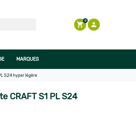
0
shopping_cart

Connexion
GE
MARQUES
PL S24 hyper légère
xte CRAFT S1 PL S24