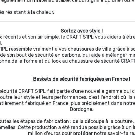
également un matériau stable, ce qui signifie qu’une fois v
ès résistant à la chaleur.
Sortez avec style !
 récents et son air simpl͏e͏, le CRAFT S1PL vous aidera à êt
.
PL ressemble vraiment à vos chaussures de ville grâce à son
 de son bout de sécurité en carbone, qui aide à mélanger mi
onne de la forme et du look au chaussure de sécurité CRAFT
Baskets de sécurité fabriquées en France !
sécurité CRAFT S1PL fait partie d'une nouvelle gamme qui c
outre leur style et leurs performances, c'est l'endroit où ils 
tièrement fabriqué en France, plus précisément dans notre
Dordogne.
utes les étapes de fabrication : de la découpe à la couture,
emelles. Cette production a été rendue possible grâce à un 
million d'euros pour protéger notre savoir-faire