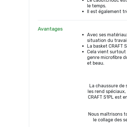
Le caoutchouc est 
le temps.
Il est également tr
Avantages
Avec ses matériaux
situation du travail
La basket CRAFT S1
Cela vient surtout
genre microfibre d
et beau.
La chaussure de 
les rend spéciaux, 
CRAFT S1PL est en
Nous maîtrisons to
le collage des s