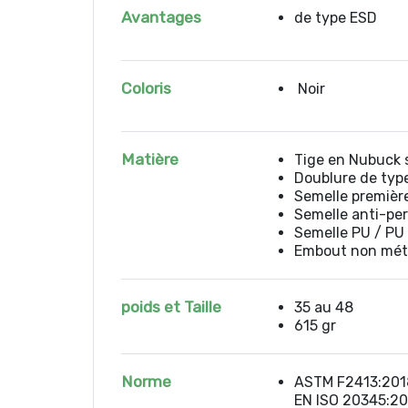
Avantages
de type ESD
Coloris
Noir
Matière
Tige en Nubuck 
Doublure de typ
Semelle premièr
Semelle anti-per
Semelle PU / PU
Embout non méta
poids et Taille
35 au 48
615 gr
Norme
ASTM F2413:201
EN ISO 20345:20