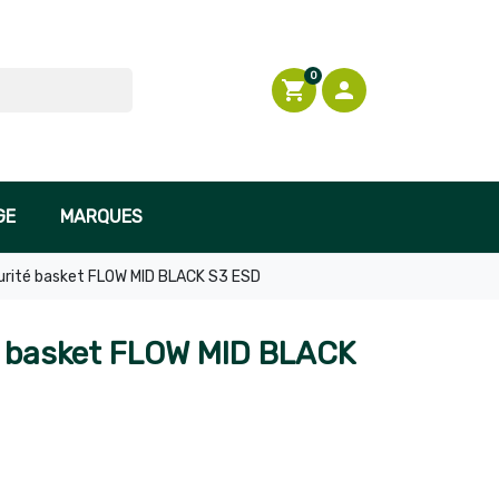
0
shopping_cart

Connexion
GE
MARQUES
urité basket FLOW MID BLACK S3 ESD
é basket FLOW MID BLACK