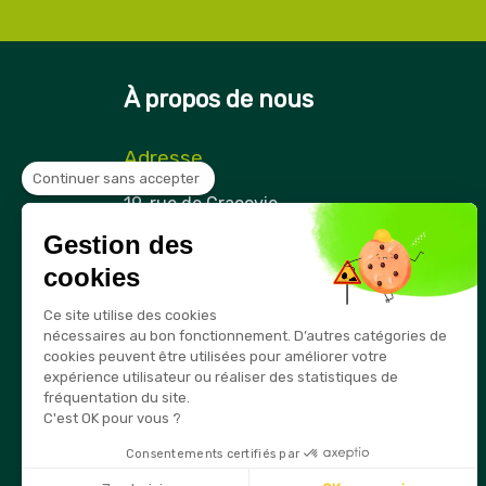
À propos de nous
Adresse
Continuer sans accepter
Securama
19, rue de Cracovie
ZAE Cap Nord
Gestion des
21850 Saint-Apollinaire
France
cookies
Téléphone
Ce site utilise des cookies
03 80 74 28 15
nécessaires au bon fonctionnement. D’autres catégories de
cookies peuvent être utilisées pour améliorer votre
E-mail
expérience utilisateur ou réaliser des statistiques de
info@securama.fr
fréquentation du site.
C'est OK pour vous ?
Consentements certifiés par