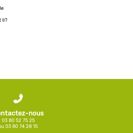
de
 li?
ntactez-nous
03 80 52 75 25
ou
03 80 74 28 15