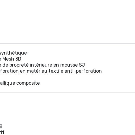
synthétique
e Mesh 3D
e de propreté intérieure en mousse SJ
foration en matériau textile anti-perforation
llique composite
8
11