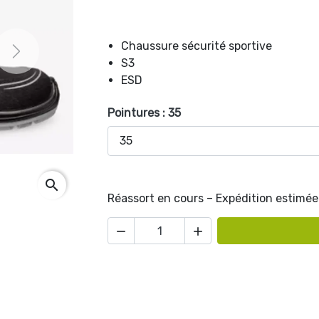
Chaussure sécurité sportive
Next
S3
ESD
Pointures : 35
search
Réassort en cours – Expédition estimée 

