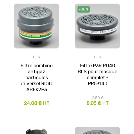
-30%
BLS
BLS
Filtre combiné
Filtre P3R RD40
antigaz
BLS pour masque
particules
complet -
universel RD40
PR53140
ABEK2P3
11,50 €
24,08 € HT
8,05 € HT