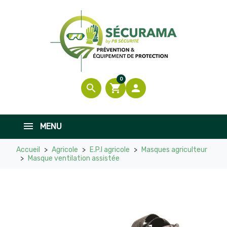
0
search
shopping_cart

MENU
Accueil
Agricole
E.P.I agricole
Masques agriculteur
Masque ventilation assistée