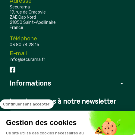
Adresse
Securama
19, rue de Cracovie
ZAE Cap Nord
21850 Saint-Apollinaire
France
Téléphone
03 80 74 28 15
E-mail
info@securama.fr
Informations
arrow_drop_down
Inscrivez-vous à notre newsletter
Continuer sans accepter
Gestion des cookies
Vous pouvez vous désinscrire à tout moment en cliquant sur le
Ce site utilise des cookies nécessaires au
lien présent dans nos emails