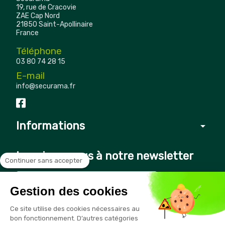
19, rue de Cracovie
ZAE Cap Nord
21850 Saint-Apollinaire
France
Téléphone
03 80 74 28 15
E-mail
info@securama.fr
Informations
arrow_drop_down
Inscrivez-vous à notre newsletter
Continuer sans accepter
Gestion des cookies
Vous pouvez vous désinscrire à tout moment en cliquant sur le
Ce site utilise des cookies nécessaires au
lien présent dans nos emails
bon fonctionnement. D’autres catégories