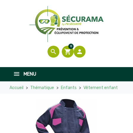
0
search
shopping_cart

MENU
Accueil
Thématique
Enfants
Vêtement enfant