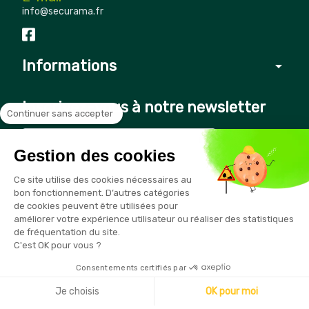
info@securama.fr
Informations
arrow_drop_down
Inscrivez-vous à notre newsletter
Continuer sans accepter
Gestion des cookies
Vous pouvez vous désinscrire à tout moment en cliquant sur le
Ce site utilise des cookies nécessaires au
lien présent dans nos emails
bon fonctionnement. D’autres catégories
de cookies peuvent être utilisées pour
améliorer votre expérience utilisateur ou réaliser des statistiques
de fréquentation du site.
C'est OK pour vous ?
Consentements certifiés par
Copyright © 2026 - Sécurama
Je choisis
OK pour moi