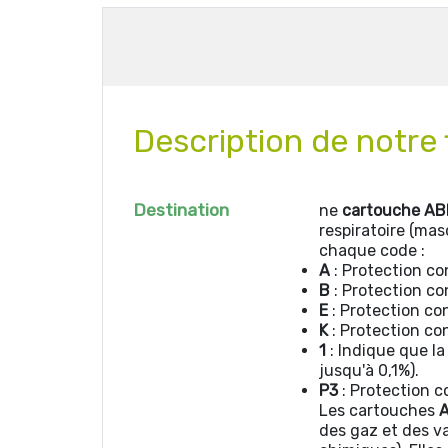
Description de notr
Destination
ne
cartouche AB
respiratoire (mas
chaque code :
A
: Protection co
B
: Protection co
E
: Protection co
K
: Protection co
1
: Indique que l
jusqu'à 0,1%).
P3
: Protection co
Les cartouches
des gaz et des va