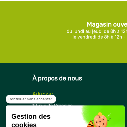
Magasin ouve
du lundi au jeudi de 8h à 12
le vendredi de 8h à 12h -
À propos de nous
Adresse
Continuer sans accepter
Securama
19, rue de Cracovie
ZAE Cap Nord
Gestion des
21850 Saint-Apollinaire
France
cookies