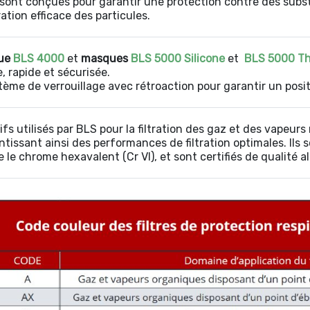
s sont conçues pour garantir une protection contre des sub
ration efficace des particules.
ue
BLS 4000
et
masques
BLS 5000 Silicone
et
BLS 5000 Th
 rapide et sécurisée.
tème de verrouillage avec rétroaction pour garantir un posi
fs utilisés par BLS pour la filtration des gaz et des vapeur
ntissant ainsi des performances de filtration optimales. Ils
e le chrome hexavalent (Cr VI), et sont certifiés de qualité