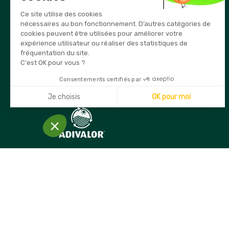
Téléphone
Ce site utilise des cookies
03 80 74 28 15
nécessaires au bon fonctionnement. D’autres catégories de
cookies peuvent être utilisées pour améliorer votre
E-mail
expérience utilisateur ou réaliser des statistiques de
info@securama.fr
fréquentation du site.
C'est OK pour vous ?
Consentements certifiés par
Je choisis
OK pour moi
Axeptio consent
Plateforme de Gestion du Consentement : Personnalisez
Notre plateforme vous permet d'adapter et de gérer vos 