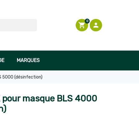

En stock
0
shopping_cart

Connexion
GE
MARQUES
 5000 (désinfection)
K pour masque BLS 4000
n)