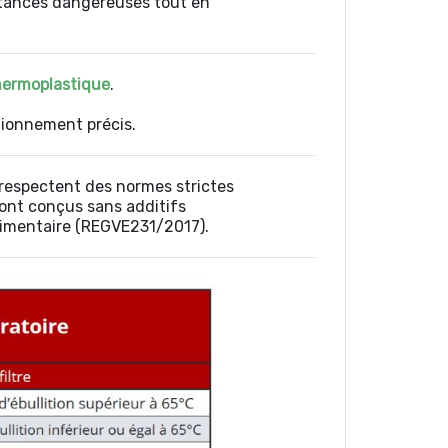
stances dangereuses tout en
ermoplastique
.
tionnement précis.
s respectent des normes strictes
 sont conçus sans additifs
 alimentaire (REGVE231/2017).