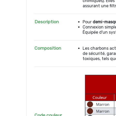
chimiques). Elle
assurant une filt
Description
Pour
demi-masq
Connexion simple,
Équipée d'un sys
Composition
Les charbons acti
de sécurité, gara
toxiques, tels qu
Code couleur