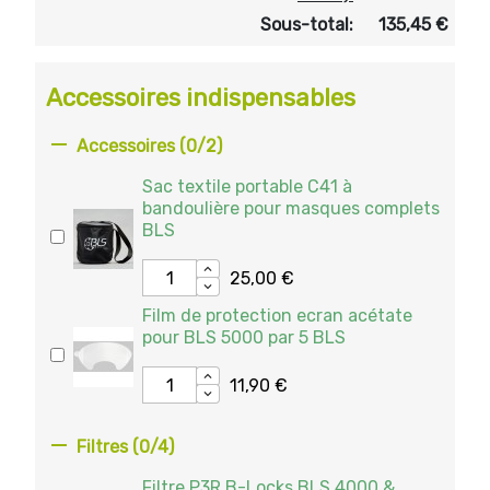
Sous-total:
135,45 €
Accessoires indispensables

Accessoires
(0/2)
Sac textile portable C41 à
bandoulière pour masques complets
BLS
25,00 €
Film de protection ecran acétate
pour BLS 5000 par 5 BLS
11,90 €

Filtres
(0/4)
Filtre P3R B-Locks BLS 4000 &