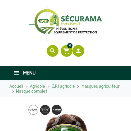
0
search
shopping_cart

MENU
Accueil
Agricole
E.P.I agricole
Masques agriculteur
Masque complet