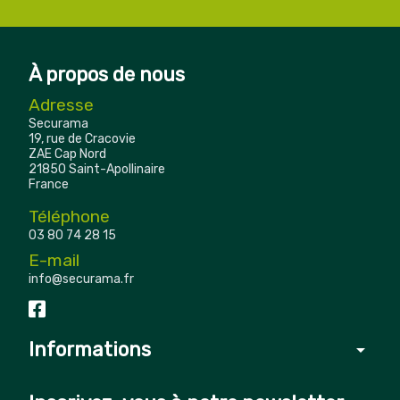
À propos de nous
Adresse
Securama
19, rue de Cracovie
ZAE Cap Nord
21850 Saint-Apollinaire
France
Téléphone
03 80 74 28 15
E-mail
info@securama.fr
Informations
arrow_drop_down