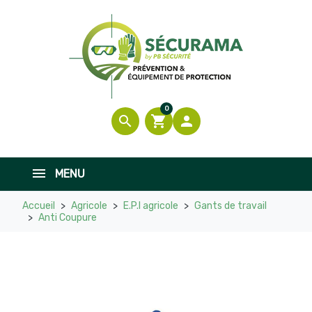

En stock
0
search
shopping_cart

MENU
Accueil
Agricole
E.P.I agricole
Gants de travail
Anti Coupure