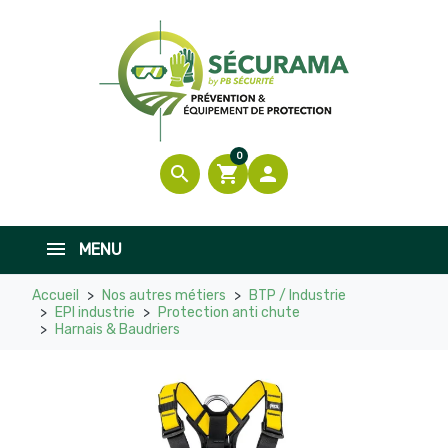
0
search
shopping_cart

MENU
Accueil
Nos autres métiers
BTP / Industrie
EPI industrie
Protection anti chute
Harnais & Baudriers