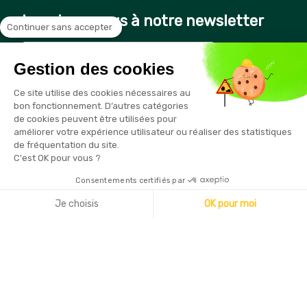
Inscrivez-vous à notre newsletter
Continuer sans accepter
Gestion des cookies
Vous pouvez vous désinscrire à tout moment en cliquant sur le
Ce site utilise des cookies nécessaires au
lien présent dans nos emails
bon fonctionnement. D’autres catégories
de cookies peuvent être utilisées pour
améliorer votre expérience utilisateur ou réaliser des statistiques
de fréquentation du site.
C'est OK pour vous ?
Consentements certifiés par
Copyright © 2026 - Sécurama
Je choisis
OK pour moi
Axeptio consent
Plateforme de Gestion du Consentement : Personnalisez vo
Notre plateforme vous permet d'adapter et de gérer vos par