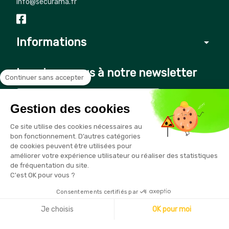
info@securama.fr
Informations
arrow_drop_down
Inscrivez-vous à notre newsletter
Continuer sans accepter
Gestion des cookies
Vous pouvez vous désinscrire à tout moment en cliquant sur le
Ce site utilise des cookies nécessaires au
lien présent dans nos emails
bon fonctionnement. D’autres catégories
de cookies peuvent être utilisées pour
améliorer votre expérience utilisateur ou réaliser des statistiques
de fréquentation du site.
C'est OK pour vous ?
Consentements certifiés par
Copyright © 2026 - Sécurama
Je choisis
OK pour moi
Axeptio consent
Plateforme de Gestion du Consentement : Personnalisez vo