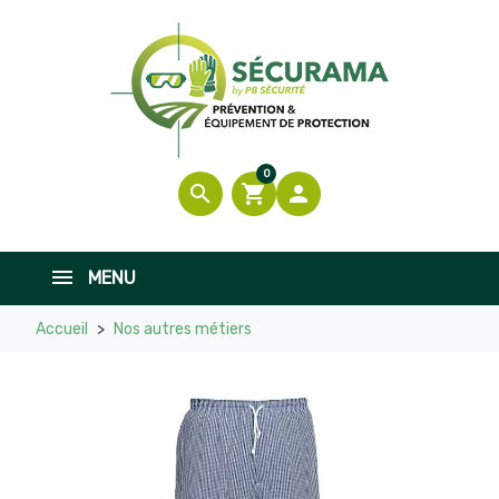
0
search
shopping_cart

MENU
Accueil
Nos autres métiers